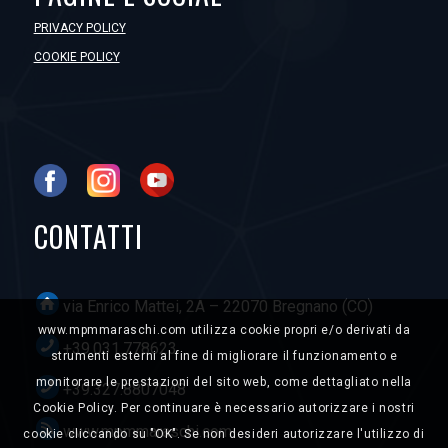
PRIVACY POLICY
COOKIE POLICY
CONTATTI
via Enrico Mattei, 2A – 22070 Bregnano (CO)
www.mpmmaraschi.com utilizza cookie propri e/o derivati da
+39.031.778623
strumenti esterni al fine di migliorare il funzionamento e
monitorare le prestazioni del sito web, come dettagliato nella
+39.327.8807048
Cookie Policy. Per continuare è necessario autorizzare i nostri
www.mpmmaraschi.com
cookie cliccando su "OK". Se non desideri autorizzare l'utilizzo di