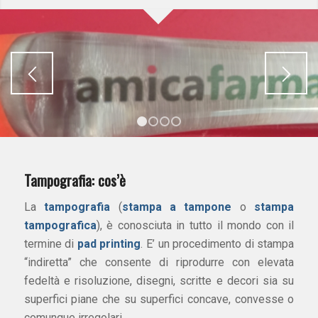
1
2
3
4
Tampografia: cos’è
La
tampografia
(
stampa a tampone
o
stampa
tampografica
), è conosciuta in tutto il mondo con il
termine di
pad printing
. E’ un procedimento di stampa
“indiretta” che consente di riprodurre con elevata
fedeltà e risoluzione, disegni, scritte e decori sia su
superfici piane che su superfici concave, convesse o
comunque irregolari.